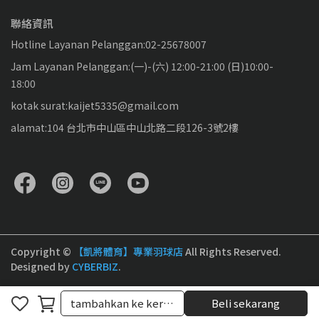
聯絡資訊
Hotline Layanan Pelanggan:02-25678007
Jam Layanan Pelanggan:(一)-(六) 12:00-21:00 (日)10:00-
18:00
kotak surat:kaijet5335@gmail.com
alamat:104 台北市中山區中山北路二段126-3號2樓
Copyright ©
【凱將體育】專業羽球店
All Rights Reserved.
Designed by
CYBERBIZ
.
tambahkan ke keranjang
tambahkan ke keranjang
Beli sekarang