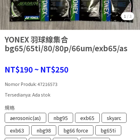
1
/
3
YONEX 羽球線集合
bg65/65ti/80/80p/66um/exb65/as
NT$190
~
NT$250
Nomor Produk:
47216573
Tersedianya:
Ada stok
規格
aerosonic(as)
nbg95
exb65
skyarc
exb63
nbg98
bg66 force
bg65ti