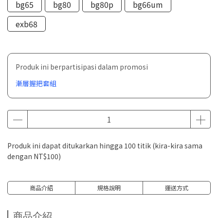
bg65
bg80
bg80p
bg66um
exb68
Produk ini berpartisipasi dalam promosi
漸層握把套組
Produk ini dapat ditukarkan hingga
100
titik (kira-kira sama
dengan
NT$100
)
商品介紹
規格說明
運送方式
商品介紹