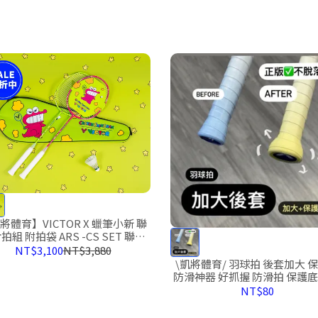
將體育】VICTOR X 蠟筆小新 聯
拍組 附拍袋 ARS -CS SET 聯名
羽球拍
NT$3,100
NT$3,880
\凱將體育/ 羽球拍 後套加大 
防滑神器 好抓握 防滑拍 保護底
屁股 握把布 握把 羽球握把 
NT$80