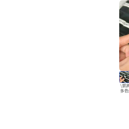
\凱將體育/ Q
多色 