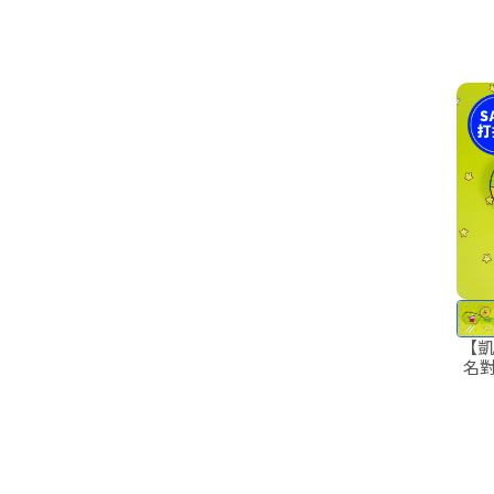
【凱
名對