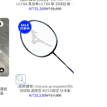
ULTRA 黑金隼ULTRA 隼 羽球拍 碳纖
維 高階 進攻拍
NT$5,200
NT$8,000
\凱將體育/ mizuno acrospeed 001
保護套
羽球拍 速度型 BDSS限定 日本製
蓋 大
NT$5,530
NT$7,900
握把皮