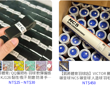
Q握把布 羽球 軟彈握感
【凱將體育羽球店】VICTOR 勝
KJ126 黏性 吸汗 耐磨 防滑 手柄
碳音球 NCS 碳音球 人造球 羽
綁帶 手膠
造羽球 人工羽球
NT$25
~
NT$30
NT$450