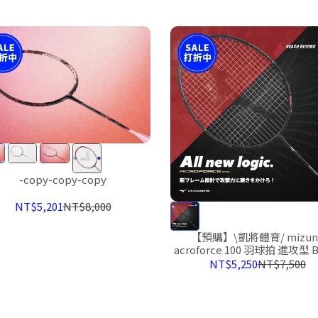
-copy-copy-copy
NT$5,201
NT$8,000
【預購】\凱將體育/ mizun
acroforce 100 羽球拍 進攻型 
限定 日本製 af100 AF100
NT$5,250
NT$7,500