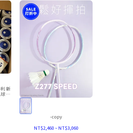
利 新
毛球 人
-copy
NT$2,460
~
NT$3,060