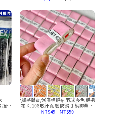
年8月)
X
\凱將體育/漸層握把布 羽球 多色 握把
布 握把
布 KJ106 吸汗 耐磨 防滑 手柄綁帶 手
汗
膠
NT$45
~
NT$50