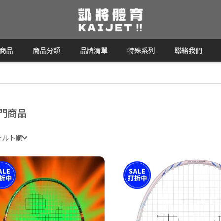
商品
商品分類
品牌清單
特殊系列
聯絡我們
門商品
ォルト順