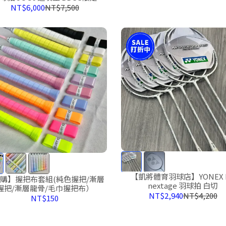
本製 AF200 af200
NT$6,000
NT$7,500
【凱將體育羽球店】YONEX 
購】握把布套組(純色握把/漸層
nextage 羽球拍 白切
握把/漸層龍骨/毛巾握把布）
NT$2,940
NT$4,200
NT$150