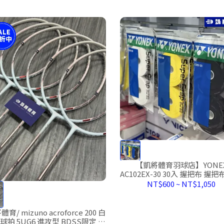
【凱將體育羽球店】YONE
AC102EX-30 30入 握把布 握把
握把皮 AC102 耐用止滑吸
NT$600
~
NT$1,050
體育/ mizuno acroforce 200 白
球拍 5UG6 進攻型 BDSS限定 日