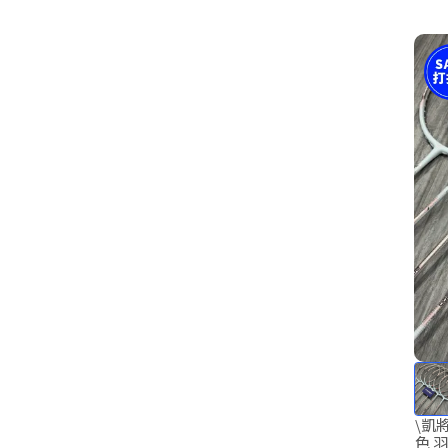
\凱將
色 羽