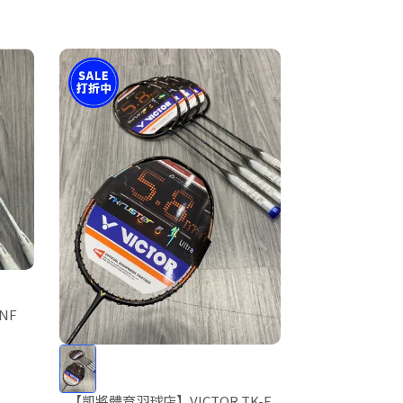
NF
【凱將體育羽球店】VICTOR TK-F