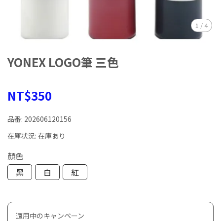
1
/
4
YONEX LOGO筆 三色
NT$350
品番:
202606120156
在庫状況:
在庫あり
顏色
黑
白
紅
適用中のキャンペーン