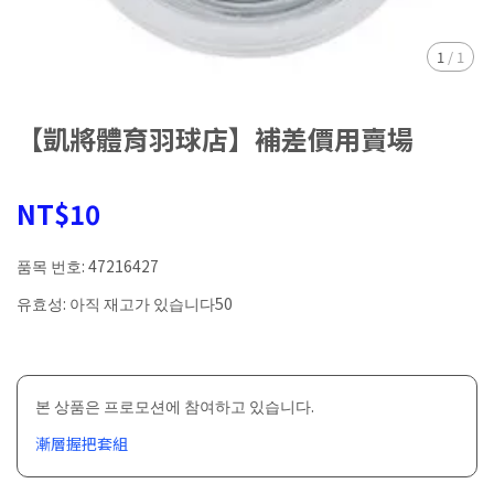
1
/
1
【凱將體育羽球店】補差價用賣場
NT$10
품목 번호:
47216427
유효성:
아직 재고가 있습니다50
본 상품은 프로모션에 참여하고 있습니다.
漸層握把套組