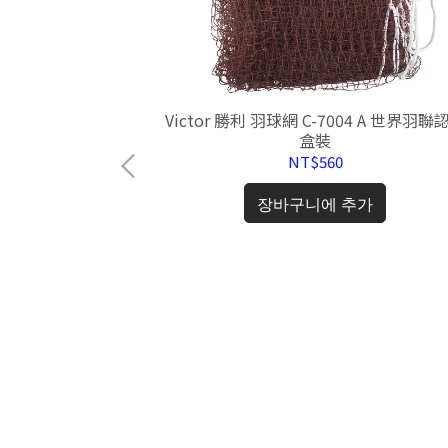
Victor 勝利 羽球網 C-7004 A 世界羽聯認證
盒裝
NT$560
羽球 背包 後背包系列
장바구니에 추가
兒童後背包
추가