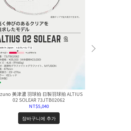
勝利 VICTOR 
羽球袋 
장
izuno 美津濃 羽球拍 日製羽球拍 ALTIUS
02 SOLEAR 73JTB02062
NT$5,040
장바구니에 추가