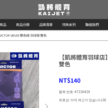
商品
商品分類
品牌清單
特殊系列
聯絡我們
TOR VBS69 雙色線 羽球線 雙色
【凱將體育羽球店】VI
雙色
NT$140
품목 번호:
47216424
유효성:
아직 재고가 있습니다26