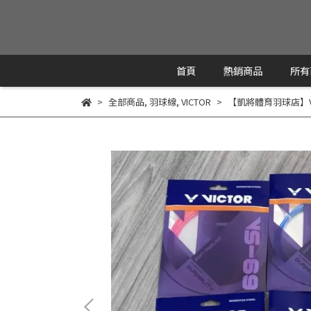
首頁
熱銷商品
所有
全部商品
,
羽球線
,
VICTOR
【凱將體育羽球店】VIC