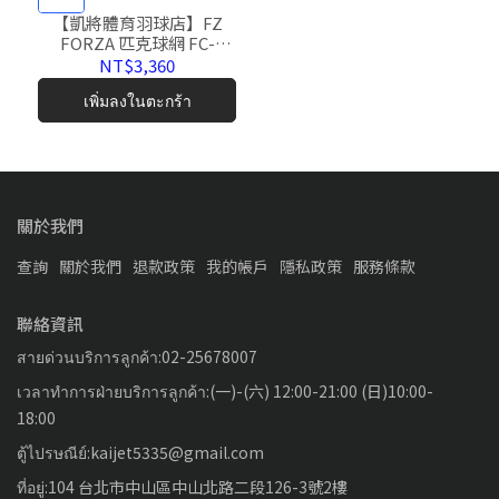
【凱將體育羽球店】FZ
FORZA 匹克球網 FC-
PK001 匹克球 球網 品質保
NT$3,360
證 公司正貨 PICKLEBALL
เพิ่มลงในตะกร้า
關於我們
查詢
關於我們
退款政策
我的帳戶
隱私政策
服務條款
聯絡資訊
สายด่วนบริการลูกค้า:02-25678007
เวลาทำการฝ่ายบริการลูกค้า:(一)-(六) 12:00-21:00 (日)10:00-
18:00
ตู้ไปรษณีย์:kaijet5335@gmail.com
ที่อยู่:104 台北市中山區中山北路二段126-3號2樓