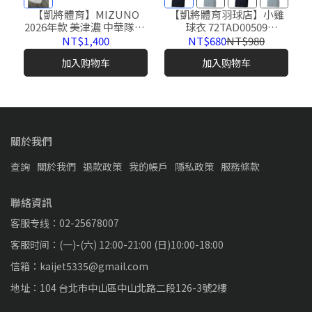
【凱將體育】MIZUNO
【凱將體育羽球店】小雞
2026年款 美津濃 中華隊CT
球衣 72TAD00509
棒球衣 排汗加油服 排扣式
/72TAD00528
NT$1,400
NT$680
NT$980
12TCDM0101
加入购物车
加入购物车
關於我們
查詢
關於我們
退款政策
我的帳戶
隱私政策
服務條款
聯絡資訊
客服专线：02-25678007
客服时间：(一)-(六) 12:00-21:00 (日)10:00-18:00
信箱：kaijet5335@gmail.com
地址：104 台北市中山區中山北路二段126-3號2樓