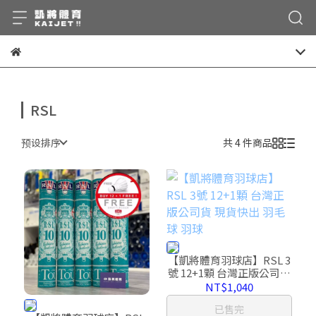
RSL
预设排序
共 4 件商品
【凱將體育羽球店】RSL 3
號 12+1顆 台灣正版公司貨
現貨快出 羽毛球 羽球
NT$1,040
已售完