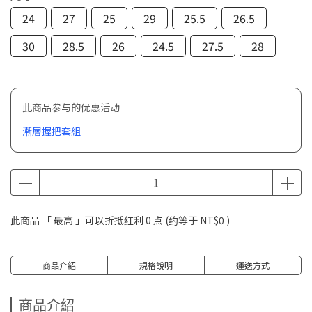
24
27
25
29
25.5
26.5
30
28.5
26
24.5
27.5
28
此商品参与的优惠活动
漸層握把套組
此商品 「 最高 」可以折抵红利
0
点 (约等于
NT$0
)
商品介紹
規格說明
運送方式
商品介紹