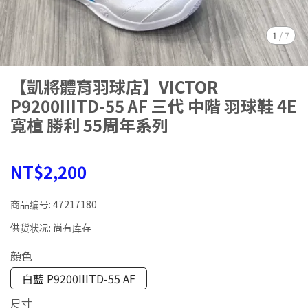
1
/
7
【凱將體育羽球店】VICTOR
P9200IIITD-55 AF 三代 中階 羽球鞋 4E
寬楦 勝利 55周年系列
NT$2,200
商品编号:
47217180
供货状况:
尚有库存
顏色
白藍 P9200IIITD-55 AF
尺寸