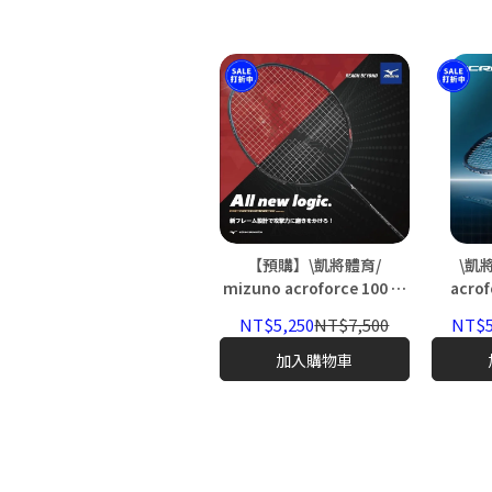
【預購】\凱將體育/
\凱將
mizuno acroforce 100 羽
acro
球拍 進攻型 BDSS限定 日本
5UG6 
NT$5,250
NT$7,500
NT$5
製 af100 AF100
本製 AF
計到貨
加入購物車