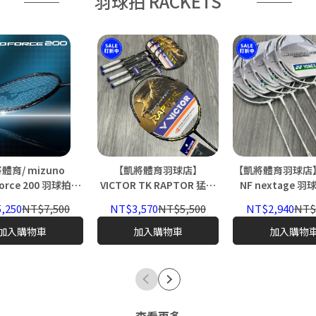
羽球拍 RACKETS
體育/ mizuno
【凱將體育羽球店】
【凱將體育羽球店】
force 200 羽球拍
VICTOR TK RAPTOR 猛禽
進攻型 BDSS限定 日
突擊 羽球拍 勝利 黑 進攻
,250
NT$7,500
NT$3,570
NT$5,500
NT$2,940
NT$
200 af200 (預購預
2025 new
時間2026年8月)
加入購物車
加入購物車
加入購物
查看更多