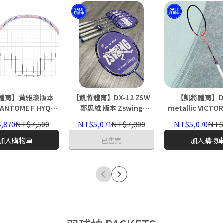
體育】黃雅瓊版本
【凱將體育】DX-12 ZSW
【凱將體育】DX
FANTOME F HYQ
鄭思維 版本 Zswing
metallic VICT
CTOR 勝利 影刃
metallic VICTOR 勝利 馭
12 DX12
,870
NT$7,500
NT$5,071
NT$7,800
NT$5,070
NT$
12 DX12
加入購物車
已售完
加入購物