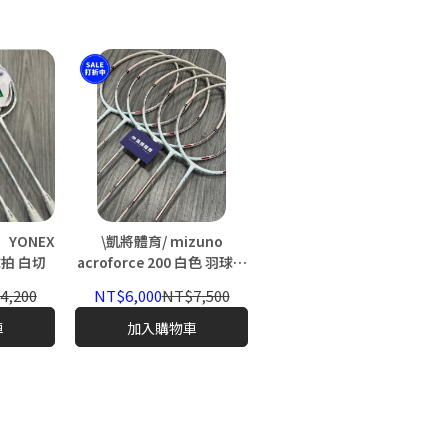
YONEX
\凱將體育/ mizuno
【凱將體育】DX-12
NF nextage 羽球拍 白切
acroforce 200 白色 羽球拍
metallic VICTOR 勝利 馭
5UG6 進攻型 BDSS限定 日
12 DX12
4,200
NT$6,000
NT$7,500
NT$5,070
NT$7,800
本製 AF200 af200
車
加入購物車
加入購物車