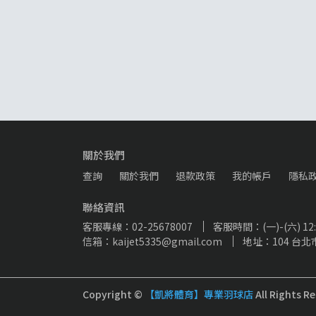
關於我們
查詢
關於我們
退款政策
我的帳戶
隱私
聯絡資訊
客服專線：02-25678007
客服時間：(一)-(六) 12:00
信箱：kaijet5335@gmail.com
地址：104 台北
Copyright ©
【凱將體育】專業羽球店
All Rights R