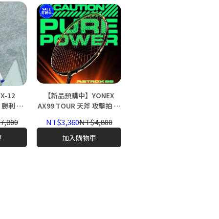
-12
【新品預購中】YONEX
YONEX AX100 TOUR VA 安
OR 勝利 馭
AX99 TOUR 天斧 攻擊拍 羽
賽龍系列 天斧 攻擊拍 羽球
球拍 台灣製 中階 優乃克
拍 台灣製 中階 優乃克
7,800
NT$3,360
NT$4,800
NT$3,500
NT$5,000
ASTROX 99 2025
ASTROX
車
加入購物車
加入購物車