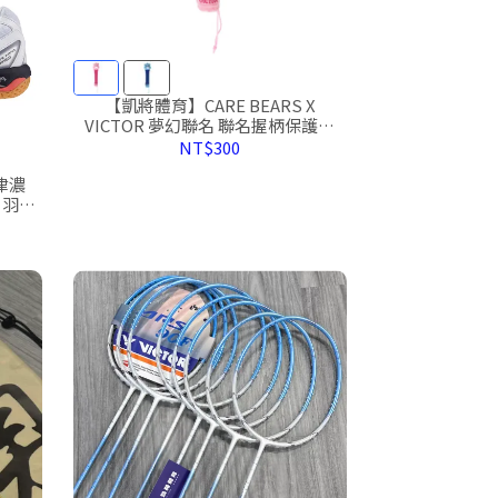
【凱將體育】CARE BEARS X
VICTOR 夢幻聯名 聯名握柄保護套
GC4511CBC
NT$300
津濃
5 羽球