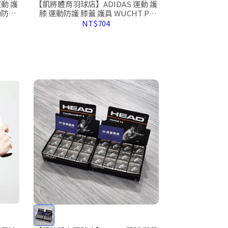
動 護
【凱將體育羽球店】ADIDAS 運動 護
動防護
膝 運動防護 膝蓋 護具 WUCHT P3
21
Knee MB0219
NT$704