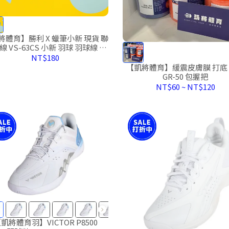
將體育】勝利 X 蠟筆小新 現貨 聯
 VS-63CS 小新 羽球 羽球線 拍
線 VICTOR 小白 小葵
NT$180
【凱將體育】緩震皮膚膜 打底
GR-50 包握把
NT$60
~
NT$120
凱將體育羽】VICTOR P8500