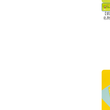
【凱
名對