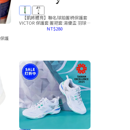
【凱將體育】聯名球拍握柄保護套
VICTOR 保護套 握把套 湯優盃 羽球拍
小白 熊貓 panda
NT$280
 保護