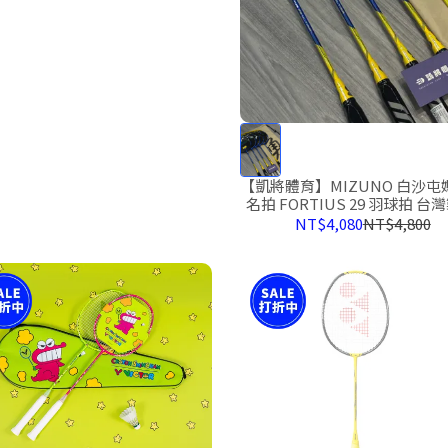
【凱將體育】MIZUNO 白沙屯
名拍 FORTIUS 29 羽球拍 台
纖維 入門最佳 美津濃
NT$4,080
NT$4,800