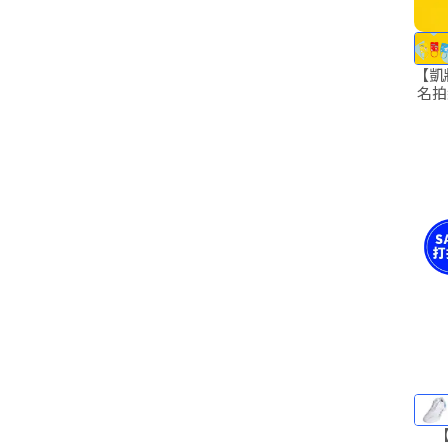
【凱
名拍線
【