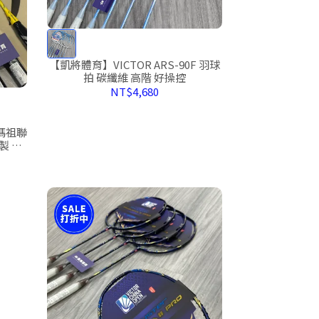
【凱將體育】VICTOR ARS-90F 羽球
拍 碳纖維 高階 好操控
NT$4,680
媽祖聯
灣製 碳