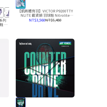
【凱將體育羽】VICTOR P9200TTY
NLITE 戴資穎 羽球鞋 Nitrolite
Nitro lite 新色 致敬系列
NT$3,560
NT$5,480
羽球鞋 新