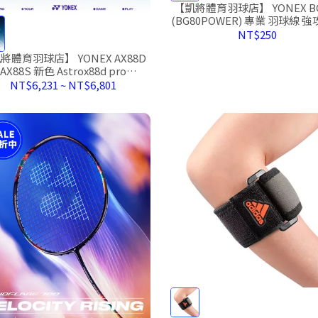
【凱將體育羽球店】 YONEX BG
(BG80POWER) 專業 羽球線 
NT$250
將體育羽球店】 YONEX AX88D
AX88S 新色 Astrox88d pro
Astrox88s pro 88d 88s
NT$6,231
~
NT$6,801