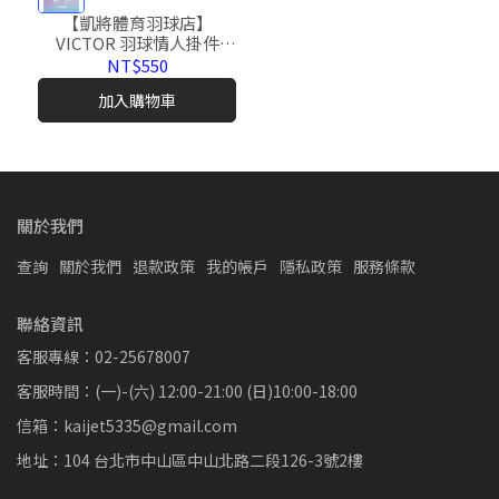
【凱將體育羽球店】
VICTOR 羽球情人掛件
PG6036 羽球造型 吊飾 磁
NT$550
吸 羽球 可愛 情侶 勝利
加入購物車
關於我們
查詢
關於我們
退款政策
我的帳戶
隱私政策
服務條款
聯絡資訊
客服專線：02-25678007
客服時間：(一)-(六) 12:00-21:00 (日)10:00-18:00
信箱：kaijet5335@gmail.com
地址：104 台北市中山區中山北路二段126-3號2樓