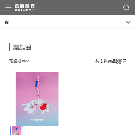
鑰匙圈
預設排序
共 1 件商品