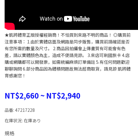
★凱將體育正版授權經銷商！不怕買到來路不明的商品！ ◎購買前
注意事項： 1.由於實體店面及網路是同步販售，購買前請確認是否
有您所需的數量及尺寸。 2.商品因拍攝會上傳畫質有可能會有色
差，請以實體顏色為主，造成不便請見諒。 3.來店可刷國旅卡 4.店
購或網購都可以開發票，如需統編麻煩訂單備註 5.有任何問題歡迎
聊聊詢問 6.部分商品因為體積問題故無法超商取貨，請見諒 凱將體
育感謝您！
NT$2,660
~
NT$2,940
品番:
47217228
在庫状況:
在庫あり
規格