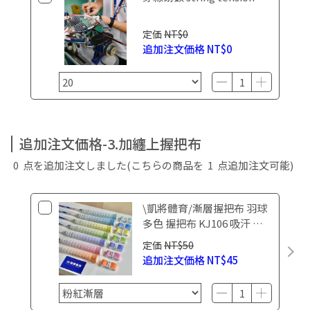
定価
NT$0
追加注文価格
NT$0
追加注文価格-3.加纏上握把布
0
点を追加注文しました
(こちらの商品を
1
点追加注文可能)
\凱將體育/漸層握把布 羽球
多色 握把布 KJ106 吸汗 耐
磨 防滑 手柄綁帶 手膠
定価
NT$50
追加注文価格
NT$45