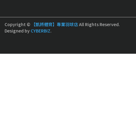
Copyright ©
【凱將體育】專業羽球店
All Rights Reserved.
Designed by
CYBERBIZ
.