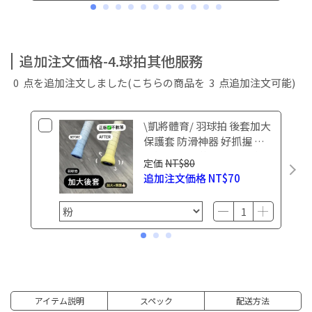
追加注文価格-4.球拍其他服務
0
点を追加注文しました
(こちらの商品を
3
点追加注文可能)
\凱將體育/ 羽球拍 後套加大
保護套 防滑神器 好抓握 防
滑拍 保護底蓋 大屁股 握把
定価
NT$80
布 握把 羽球握把 握把皮
追加注文価格
NT$70
アイテム説明
スペック
配送方法