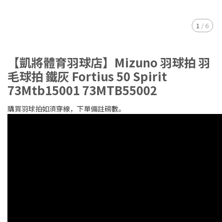
1
/
6
【凱將體育羽球店】Mizuno 羽球拍 羽
毛球拍 鐵灰 Fortius 50 Spirit
73Mtb15001 73MTB55002
購買羽球拍如須穿線，下單備註磅數。