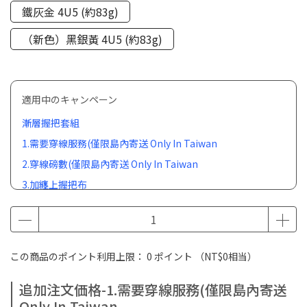
鐵灰金 4U5 (約83g)
（新色）黑銀黃 4U5 (約83g)
適用中のキャンペーン
漸層握把套組
1.需要穿線服務(僅限島內寄送 Only In Taiwan
2.穿線磅數(僅限島內寄送 Only In Taiwan
3.加纏上握把布
4.球拍其他服務
この商品のポイント利用上限：
0
ポイント （
NT$0
相当）
追加注文価格-1.需要穿線服務(僅限島內寄送
Only In Taiwan