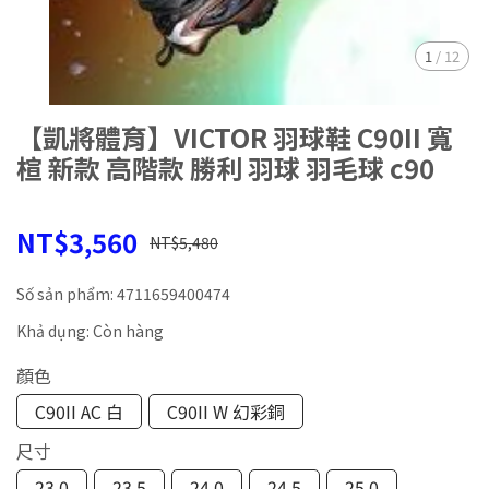
1
/
12
【凱將體育】VICTOR 羽球鞋 C90II 寬
楦 新款 高階款 勝利 羽球 羽毛球 c90
NT$3,560
NT$5,480
Số sản phẩm:
4711659400474
Khả dụng:
Còn hàng
顏色
C90II AC 白
C90II W 幻彩銅
尺寸
23.0
23.5
24.0
24.5
25.0