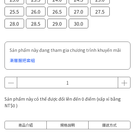
25.5
26.0
26.5
27.0
27.5
28.0
28.5
29.0
30.0
Sản phẩm này đang tham gia chương trình khuyến mãi
漸層握把套組
Sản phẩm này có thể được đổi lên đến
0
điểm (xấp xỉ bằng
NT$0
)
商品介紹
規格說明
運送方式