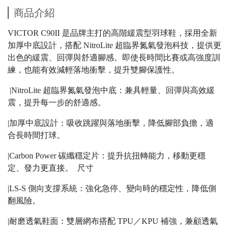
商品介紹
VICTOR C90II 是品牌主打的高階緩震型羽球鞋，採用全新
加厚中底設計，搭配 NitroLite 超臨界氮氣發泡科技，提供更
出色的緩震、回彈與舒適腳感。即使長時間比賽或高強度訓
練，也能有效減輕落地衝擊，提升雙腳保護性。
|NitroLite 超臨界氮氣發泡中底：兼具輕量、回彈與高效緩
震，提升每一步的舒適感。
|加厚中底設計：吸收跳躍與落地衝擊，降低腳部負擔，適
合長時間打球。
|Carbon Power 碳纖穩定片：提升抗扭轉能力，移動更穩
定、發力更直接。 尺寸
|LS-S 側向支撐系統：強化急停、變向時的穩定性，降低側
翻風險。
|耐磨透氣鞋面：雙層網布搭配 TPU／KPU 補強，兼顧透氣