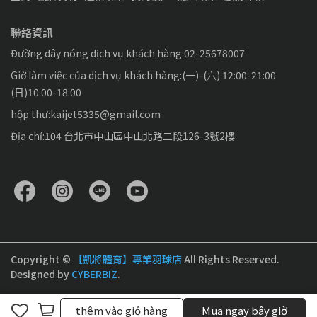
聯絡資訊
Đường dây nóng dịch vụ khách hàng:02-25678007
Giờ làm việc của dịch vụ khách hàng:(一)-(六) 12:00-21:00
(日)10:00-18:00
hộp thư:kaijet5335@gmail.com
Địa chỉ:104 台北市中山區中山北路二段126-3號2樓
Copyright ©
【凱將體育】專業羽球店
All Rights Reserved.
Designed by
CYBERBIZ
.
Hủy bỏ
Hoàn thành
thêm vào giỏ hàng
Mua ngay bây giờ