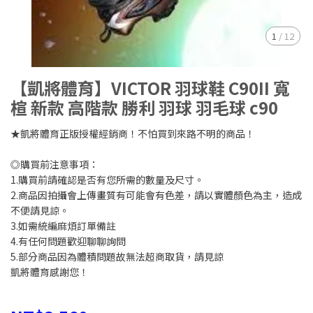
1
/
12
【凱將體育】VICTOR 羽球鞋 C90II 寬
楦 新款 高階款 勝利 羽球 羽毛球 c90
★凱將體育正版授權經銷商！不怕買到來路不明的商品！
◎購買前注意事項：
1.購買前請確認是否有您所需的數量及尺寸。
2.商品因拍攝會上傳畫質有可能會有色差，請以實體顏色為主，造成
不便請見諒。
3.如需統編麻煩訂單備註
4.有任何問題歡迎聊聊詢問
5.部分商品因為體積問題故無法超商取貨，請見諒
凱將體育感謝您！