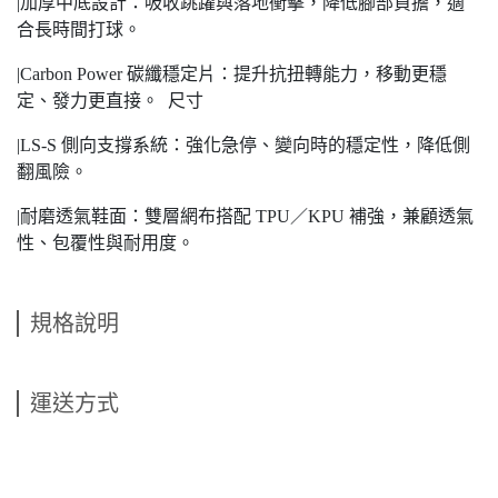
|加厚中底設計：吸收跳躍與落地衝擊，降低腳部負擔，適
合長時間打球。
|Carbon Power 碳纖穩定片：提升抗扭轉能力，移動更穩
定、發力更直接。 尺寸
|LS-S 側向支撐系統：強化急停、變向時的穩定性，降低側
翻風險。
|耐磨透氣鞋面：雙層網布搭配 TPU／KPU 補強，兼顧透氣
性、包覆性與耐用度。
規格說明
運送方式