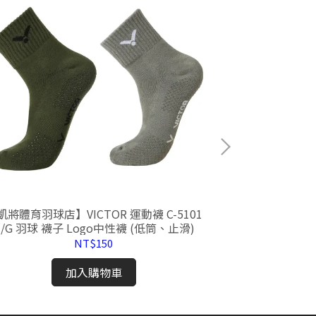
將體育羽球店】VICTOR 運動襪 C-5101
【凱將體育羽球店】YON
H/G 羽球 襪子 Logo中性襪 (低筒、止滑)
握把布 握把皮
NT$150
加入購物車