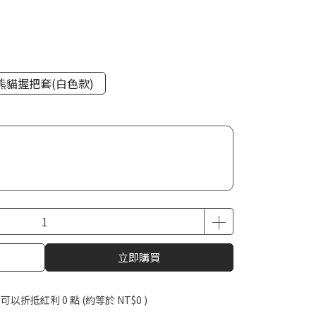
熊貓握把套(白色款)
立即購買
 」可以折抵紅利
0
點 (約等於
NT$0
)