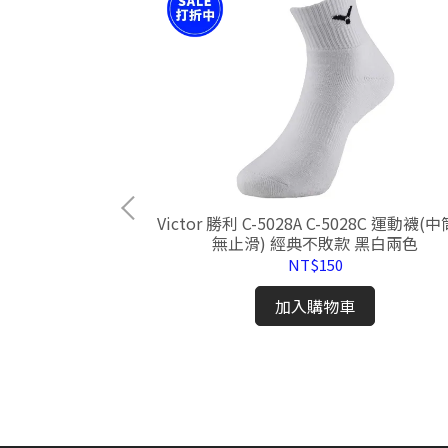
Victor 勝利 C-5028A C-5028C 運動襪(中筒、
無止滑) 經典不敗款 黑白兩色
NT$150
入裝
加入購物車
握把 羽球 網球